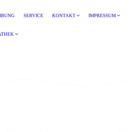
IBUNG
SERVICE
KONTAKT
IMPRESSUM
ATHEK
Öffnungszeiten
Montag - Freitag: 7:30 Uhr - 17:00 Uhr
Mittagspause täglich von 12:00 Uhr - 13:00 Uhr
BETRIEBSFERIEN
Montag, 13.07.2026 - Freitag, 24.07.2026
ab Montag, den 27.07.2026 sind wir wieder wie gewohnt für Sie
da!