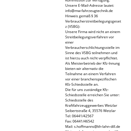
Kommission zur Verfügung.
Unsere E-Mail-Adresse lautet:
info@mw-fahrzeugtechnik.de
Hinweis gemäß § 36
Verbraucherstreitbeilegungsgeset
z (VSBG):
Unsere Firma wird nicht an einem
Streitbeilegungsverfahren vor
einer
Verbraucherschlichtungsstelle im
Sinne des VSBG teilnehmen und
ist hierzu auch nicht verpflichtet.
Als Meisterbetrieb der Kfz-Innung
bieten wir alternativ die
Teilnahme an einem Verfahren
vor einer branchenspezifischen
Kfz-Schiedsstelle an.
Die für uns zuständige Kfz-
Schiedsstelle erreichen Sie unter:
Schiedsstelle des
Kraftfahrzeuggewerbes Wetzlar
Seibertstraße 4, 35576 Wetzlar
Tel: 06441/42567
Fax: 06441/46542
Mail: s.hoffmanns@kh-lahn-dill.de