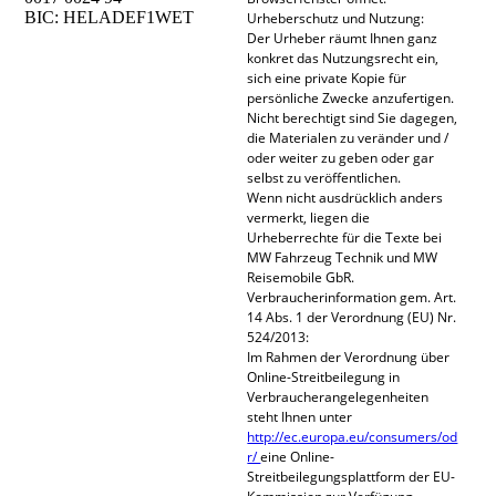
BIC: HELADEF1WET
Urheberschutz und Nutzung:
Der Urheber räumt Ihnen ganz
konkret das Nutzungsrecht ein,
sich eine private Kopie für
persönliche Zwecke anzufertigen.
Nicht berechtigt sind Sie dagegen,
die Materialen zu veränder und /
oder weiter zu geben oder gar
selbst zu veröffentlichen.
Wenn nicht ausdrücklich anders
vermerkt, liegen die
Urheberrechte für die Texte bei
MW Fahrzeug Technik und MW
Reisemobile GbR.
Verbraucherinformation gem. Art.
14 Abs. 1 der Verordnung (EU) Nr.
524/2013:
Im Rahmen der Verordnung über
Online-Streitbeilegung in
Verbraucherangelegenheiten
steht Ihnen unter
http://ec.europa.eu/consumers/od
r/
eine Online-
Streitbeilegungsplattform der EU-