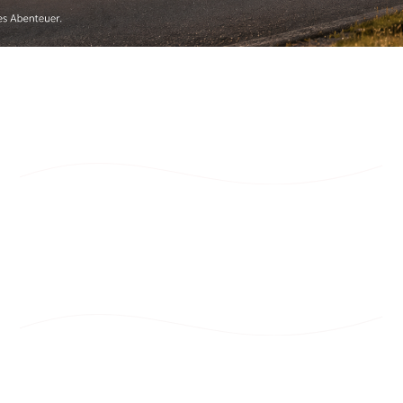
Öffnungszeiten
Montag - Freitag: 7:30 Uhr - 17:00 Uhr
Mittagspause täglich von 12:00 Uhr - 13:00 Uhr
BETRIEBSFERIEN
Montag, 13.07.2026 - Freitag, 24.07.2026
ab Montag, den 27.07.2026 sind wir wieder wie gewohnt für
Sie da!