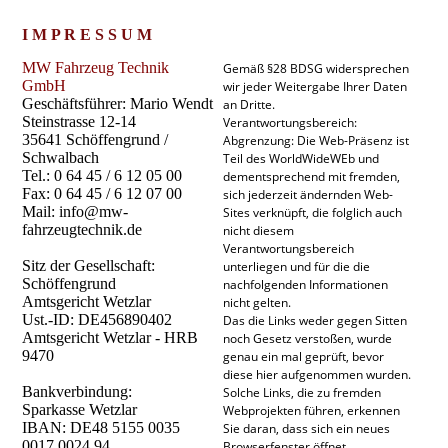
I M P R E S S U M
MW Fahrzeug Technik
Gemäß §28 BDSG widersprechen
GmbH
wir jeder Weitergabe Ihrer Daten
Geschäftsführer: Mario Wendt
an Dritte.
Steinstrasse 12-14
Verantwortungsbereich:
35641 Schöffengrund /
Abgrenzung: Die Web-Präsenz ist
Schwalbach
Teil des WorldWideWEb und
Tel.: 0 64 45 / 6 12 05 00
dementsprechend mit fremden,
Fax: 0 64 45 / 6 12 07 00
sich jederzeit ändernden Web-
Mail: info@mw-
Sites verknüpft, die folglich auch
fahrzeugtechnik.de
nicht diesem
Verantwortungsbereich
Sitz der Gesellschaft:
unterliegen und für die die
Schöffengrund
nachfolgenden Informationen
Amtsgericht Wetzlar
nicht gelten.
Ust.-ID: DE456890402
Das die Links weder gegen Sitten
Amtsgericht Wetzlar - HRB
noch Gesetz verstoßen, wurde
9470
genau ein mal geprüft, bevor
diese hier aufgenommen wurden.
Bankverbindung:
Solche Links, die zu fremden
Sparkasse Wetzlar
Webprojekten führen, erkennen
IBAN: DE48 5155 0035
Sie daran, dass sich ein neues
0017 0024 94
Browserfenster öffnet.